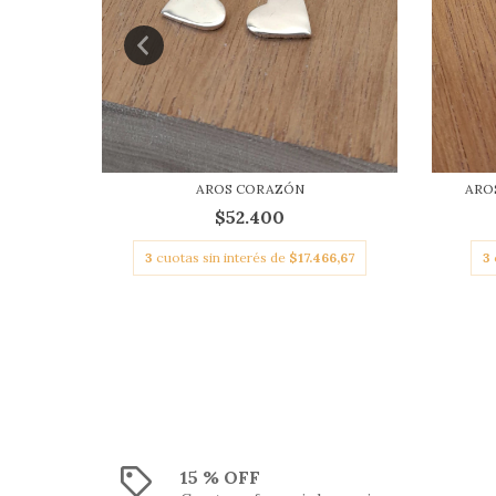
 CM
AROS CORAZÓN
ARO
$52.400
800
3
cuotas sin interés de
$17.466,67
3
15 % OFF