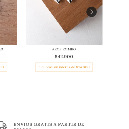
ES
AROS ROMBO
ARO
$42.900
00
3
cuotas sin interés de
$14.300
3
cu
ENVIOS GRATIS A PARTIR DE