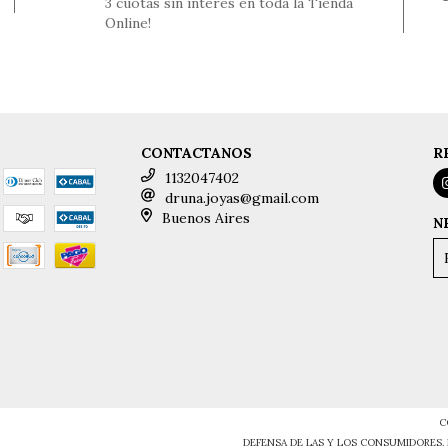
3 cuotas sin interés en toda la Tienda
Online!
CONTACTANOS
R
1132047402
druna.joyas@gmail.com
Buenos Aires
N
C
DEFENSA DE LAS Y LOS CONSUMIDORES.