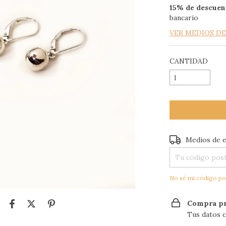
15% de descuen
bancario
VER MEDIOS D
CANTIDAD
Entregas para el
Medios de 
No sé mi código po
Compra pr
Tus datos c