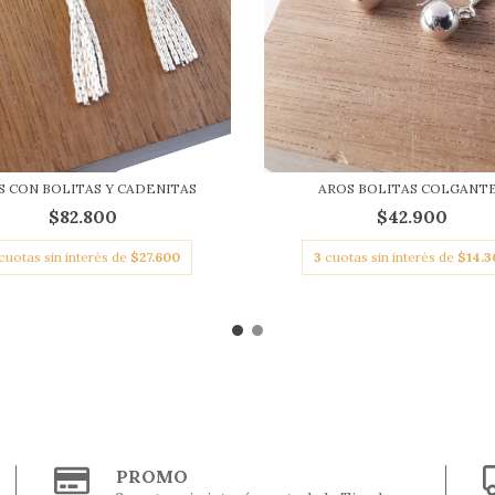
S CON BOLITAS Y CADENITAS
AROS BOLITAS COLGANT
$82.800
$42.900
cuotas sin interés de
$27.600
3
cuotas sin interés de
$14.3
PROMO