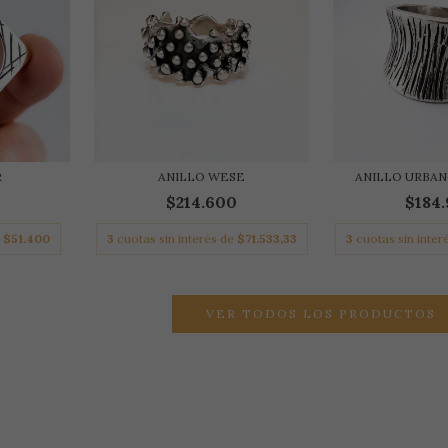
R
ANILLO WESE
ANILLO URBA
$214.600
$184
e
$51.400
3
cuotas sin interés de
$71.533,33
3
cuotas sin inter
VER TODOS LOS PRODUCTOS