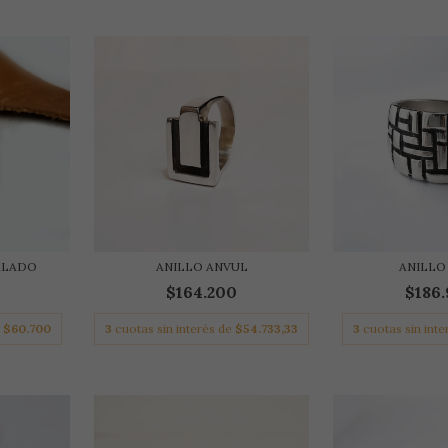
ALADO
ANILLO ANVUL
ANILLO
$164.200
$186
e
$60.700
3
cuotas sin interés de
$54.733,33
3
cuotas sin int