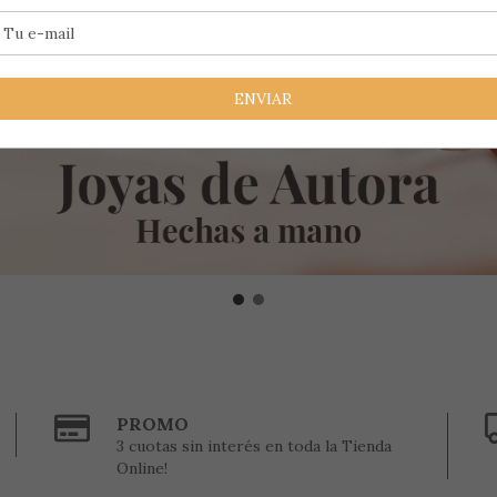
PROMO
3 cuotas sin interés en toda la Tienda
Online!