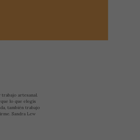
 trabajo artesanal.
que lo que elegís
por encargo y a medida. Si tenés una idea o querés algo especial, no dudes en escribirme. Sandra Lew