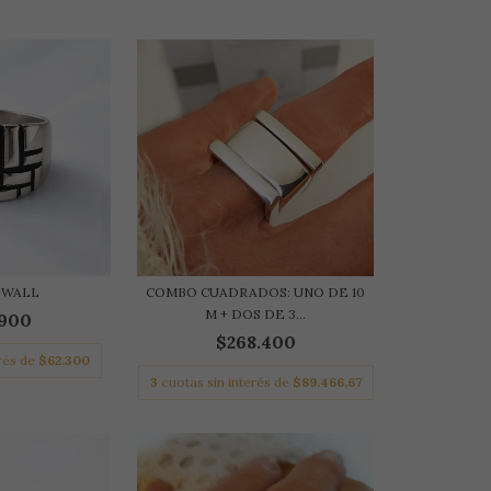
 WALL
COMBO CUADRADOS: UNO DE 10
M + DOS DE 3...
.900
$268.400
erés de
$62.300
3
cuotas sin interés de
$89.466,67