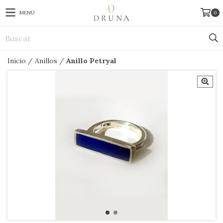
MENÚ
0
Inicio
/
Anillos
/
Anillo Petryal