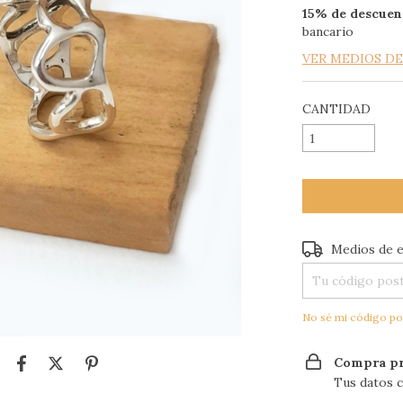
15% de descuen
bancario
VER MEDIOS D
CANTIDAD
Entregas para el
Medios de 
No sé mi código po
Compra pr
Tus datos c