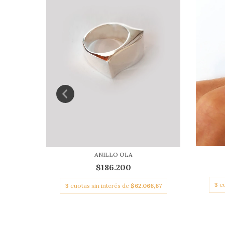
ANILLO OLA
$186.200
3
c
3
cuotas sin interés de
$62.066,67
66,67