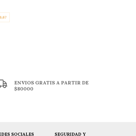
3
cu
6,67
ENVIOS GRATIS A PARTIR DE
$80000
EDES SOCIALES
SEGURIDAD Y