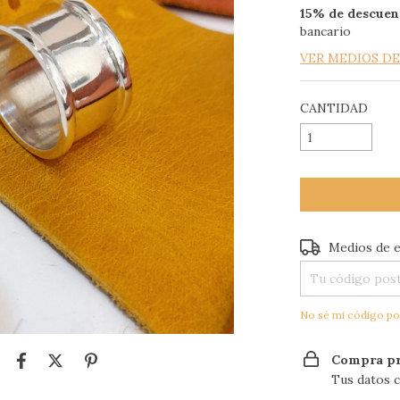
15% de descuen
bancario
VER MEDIOS D
CANTIDAD
Entregas para el
Medios de 
No sé mi código po
Compra pr
Tus datos c