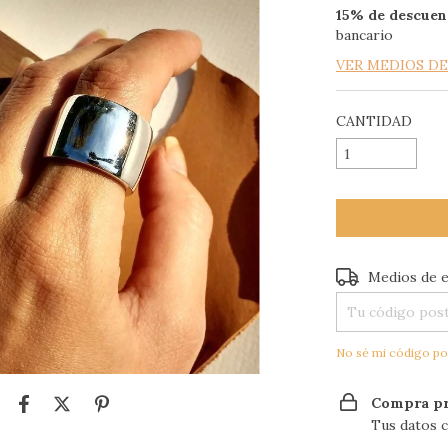
15% de descuen
bancario
VER MEDIOS D
CANTIDAD
Entregas para el
Medios de 
No sé mi código po
Compra pr
Tus datos c